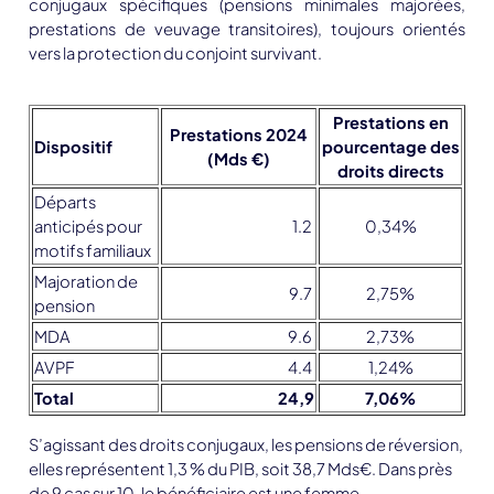
conjugaux spécifiques
(pensions minimales majorées,
prestations de veuvage transitoires), toujours orientés
vers la protection du conjoint survivant.
Prestations en
Prestations 2024
Dispositif
pourcentage des
(Mds €)
droits directs
Départs
anticipés pour
1.2
0,34%
motifs familiaux
Majoration de
9.7
2,75%
pension
MDA
9.6
2,73%
AVPF
4.4
1,24%
Total
24,9
7,06%
S’agissant des droits conjugaux, les pensions de réversion,
elles représentent 1,3 % du PIB, soit 38,7 Mds€. Dans près
de 9 cas sur 10, le bénéficiaire est une femme.