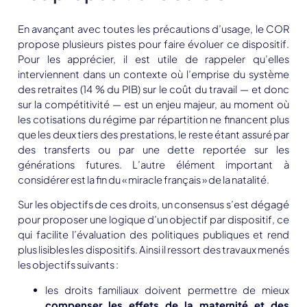
En avançant avec toutes les précautions d’usage, le COR
propose plusieurs pistes pour faire évoluer ce dispositif.
Pour les apprécier, il est utile de rappeler qu’elles
interviennent dans un contexte où l’emprise du système
des retraites (14 % du PIB) sur le coût du travail — et donc
sur la compétitivité — est un enjeu majeur, au moment où
les cotisations du régime par répartition ne financent plus
que les deux tiers des prestations, le reste étant assuré par
des transferts ou par une dette reportée sur les
générations futures. L’autre élément important à
considérer est la fin du « miracle français » de la natalité.
Sur les objectifs de ces droits, un consensus s’est dégagé
pour proposer une logique d’un objectif par dispositif, ce
qui facilite l’évaluation des politiques publiques et rend
plus lisibles les dispositifs. Ainsi il ressort des travaux menés
les objectifs suivants :
les droits familiaux doivent permettre de mieux
compenser les effets de la maternité et des