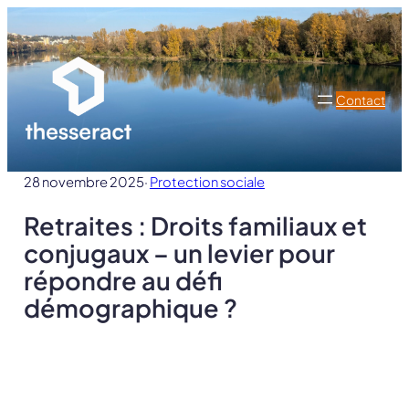
Aller
au
contenu
Contact
28 novembre 2025
·
Protection sociale
Retraites : Droits familiaux et
conjugaux – un levier pour
répondre au défi
démographique ?