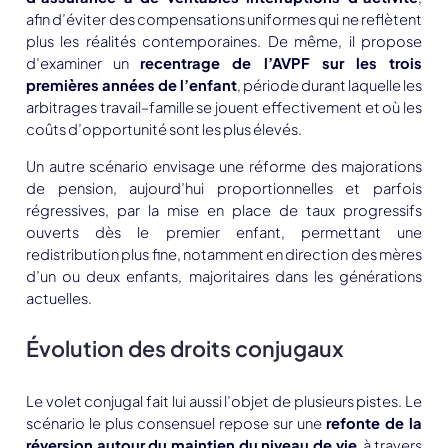
afin d’éviter des compensations uniformes qui ne reflètent
plus les réalités contemporaines. De même, il propose
d’examiner un
recentrage de l’AVPF sur les trois
premières années de l’enfant
, période durant laquelle les
arbitrages travail–famille se jouent effectivement et où les
coûts d’opportunité sont les plus élevés.
Un autre scénario envisage une
réforme des majorations
de pension
, aujourd’hui proportionnelles et parfois
régressives, par la mise en place de
taux progressifs
ouverts dès le premier enfant
, permettant une
redistribution plus fine, notamment en direction des mères
d’un ou deux enfants, majoritaires dans les générations
actuelles.
Évolution des droits conjugaux
Le volet conjugal fait lui aussi l’objet de plusieurs pistes. Le
scénario le plus consensuel repose sur une
refonte de la
réversion autour du maintien du niveau de vie
, à travers